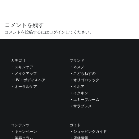
投
コメントを残す
コメントを投稿するには
ログイン
してください。
稿
ナ
カテゴリ
ブランド
・スキンケア
・ネスノ
ビ
・メイクアップ
・こどもねすの
・UV・ボディ＆ヘア
・オリゴロジック
ゲ
・オーラルケア
・イホア
・イクキン
・エミーブルーム
ー
・サラブレス
シ
コンテンツ
ガイド
・キャンペーン
・ショッピングガイド
ョ
・美容コラム
・店舗情報