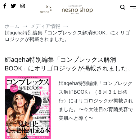
コ
ン
テ
ン
敏感肌・新生児から使える保湿ゲル｜定期便20%OFF
nesno（ネスノ）公式
ツ
ホーム
メディア情報
へ
姉ageha特別編集「コンプレックス解消BOOK」にオリゴ
ス
ロジックが掲載されました。
キ
ッ
プ
姉ageha特別編集「コンプレックス解消
BOOK」にオリゴロジックが掲載されました。
姉ageha特別編集「コンプレック
ス解消BOOK」（８月３１日発
行）にオリゴロジックが掲載され
ました。〜今大注目の育菌美容で
美肌へと導く〜