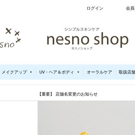
ログイン
会員
新生児から使える保湿ゲル｜定期便20%OFF
no（ネスノ）公式
メイクアップ
UV・ヘア＆ボディ
オーラルケア
取扱店
【重要】 店舗名変更のお知らせ