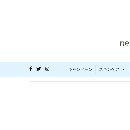
コ
ン
テ
ン
ツ
へ
ス
キ
ッ
プ
敏感肌・
nes
キャンペーン
スキンケア