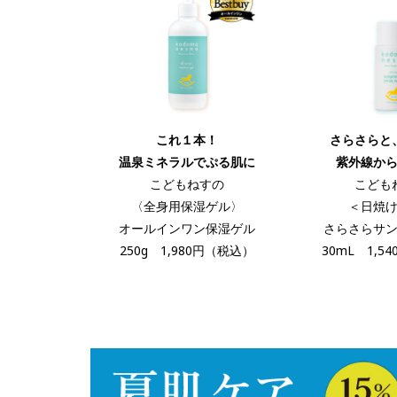
これ１本！
さらさらと
温泉ミネラルでぷる肌に
紫外線か
こどもねすの
こども
〈全身用保湿ゲル〉
＜日焼
オールインワン保湿ゲル
さらさらサ
250g 1,980円（税込）
30mL 1,5