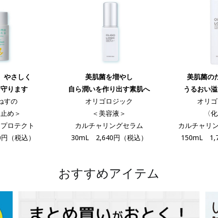
、やさしく
美肌菌を増やし
美肌菌の
ら守ります
自ら潤いを作り出す素肌へ
うるおい溢
ねすの
オリゴロジック
オリゴ
け止め＞
＜美容液＞
〈化
ンプロテクト
カルチャリングセラム
カルチャリン
40円（税込）
30mL 2,640円（税込）
150mL 1
おすすめアイテム