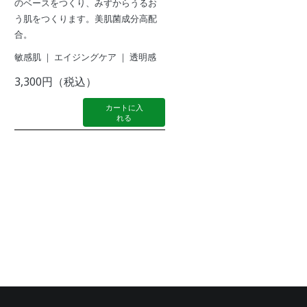
のベースをつくり、みずからうるお
う肌をつくります。美肌菌成分高配
合。
敏感肌 ｜ エイジングケア ｜ 透明感
3,300円（税込）
カートに入
れる