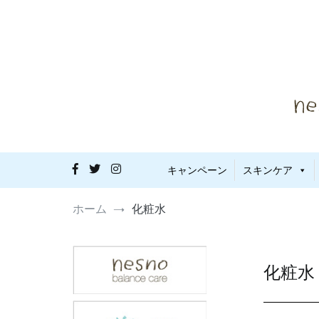
コ
ン
テ
ン
ツ
へ
ス
キ
ッ
プ
敏感肌・
nes
キャンペーン
スキンケア
ホーム
化粧水
化粧水