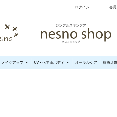
ログイン
会員
新生児から使える保湿ゲル｜定期便20%OFF
no（ネスノ）公式
メイクアップ
UV・ヘア＆ボディ
オーラルケア
取扱店