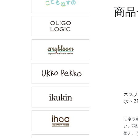
商品
ネスノ
水＞2
ミネラ
い、弱
整え、