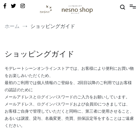
コ
ン
テ
ン
敏感肌・新生児から使える保湿ゲル｜定期便20%OFF
nesno（ネスノ）公式
ツ
ホーム
ショッピングガイド
へ
ス
キ
ッ
ショッピングガイド
プ
モデレートシーンオンラインストアでは、お客様により便利にお買い物
をお楽しみいただくため、
最初のご利用では個人情報のご登録を、2回目以降のご利用ではお客様
の認証のために
メールアドレスとログインパスワードのご入力をお願いしています。
メールアドレス、ログインパスワードおよび会員IDにつきましては、
お客様ご自身で管理していただくと同時に、第三者に使用させること、
あるいは譲渡、貸与、名義変更、売買、担保設定等をすることはご遠慮
ください。