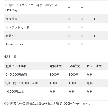
NP後払い（コンビニ・郵便・銀行払込・
○
○
○
LINE Pay）
代金引換
○
○
○
クレジットカード
×
×
○
楽天ペイ
×
×
○
Amazon Pay
×
×
○
送料一覧
お買い上げ金額
電話注文
FAX注文
ネット注文
0～5,000円未満
1000円
1000円
無料
5,000円～10,000円未満
1000円
1000円
無料
10,000円以上
無料
無料
無料
※沖縄及び一部離島は上記送料に追加で1000円かかります。