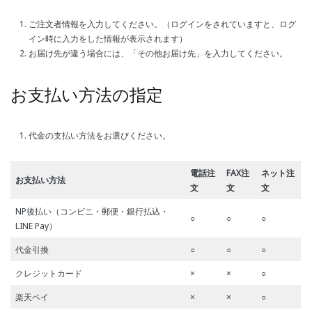
ご注文者情報を入力してください。（ログインをされていますと、ログ
イン時に入力をした情報が表示されます）
お届け先が違う場合には、「その他お届け先」を入力してください。
お支払い方法の指定
代金の支払い方法をお選びください。
電話注
FAX注
ネット注
お支払い方法
文
文
文
NP後払い（コンビニ・郵便・銀行払込・
○
○
○
LINE Pay）
代金引換
○
○
○
クレジットカード
×
×
○
楽天ペイ
×
×
○