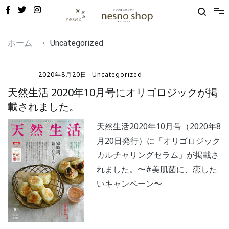
コ
ン
テ
ン
敏感肌・新生児から使える保湿ゲル｜定期便20%OFF
nesno（ネスノ）公式
ツ
ホーム
Uncategorized
へ
ス
キ
2020年8月20日
Uncategorized
ッ
プ
天然生活 2020年10月号にオリゴロジックが掲
載されました。
天然生活2020年10月号（2020年8
月20日発行）に「オリゴロジック
カルチャリングセラム」が掲載さ
れました。〜#美肌菌に、恋した
いキャンペーン〜