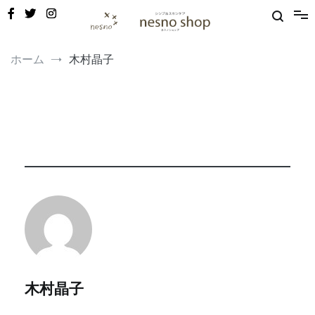
コ
ン
テ
ン
敏感肌・新生児から使える保湿ゲル｜定期便20%OFF
nesno（ネスノ）公式
ツ
ホーム
木村晶子
へ
ス
キ
ッ
プ
木村晶子