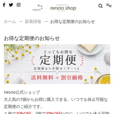
コ
ン
テ
ン
敏感肌・新生児から使える保湿ゲル｜定期便20%OFF
nesno（ネスノ）公式
ツ
ホーム
新着情報
お得な定期便のお知らせ
へ
ス
キ
お得な定期便のお知らせ
ッ
プ
nesno公式ショップ
大人気の1個からお得に購入できる、いつでも休止可能な
定期便のご紹介です。
１個で
10%OFF
、2個で
20%OFF
なのに、いつでも休止可能