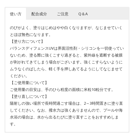
使い方
配合成分
ご注意
Q＆A
のびがよく、塗りはじめはやや白くなりますが、なじませていく
とほぼ無色になります。
【塗り方について】
バランスディフェンスUVは界面活性剤・シリコンを一切使ってい
ないため、塗る際に強くこすり過ぎると、紫外線を遮断する被膜
が剥がれてきてしまう場合がございます。強くこすらないように
ムラなくのばしたら、軽く手を押しあてるようにしてなじませて
ください。
【ご使用量について】
ご使用量の目安は、手のひら程度の面積に米粒10粒分です。
【塗り直しについて】
陽射しの強い場所で長時間過ごす場合は、2～3時間置きに塗り直
してください。なお、撥水力は強くありませんので、プールや海
水浴の場合は、水から出るたびに塗り直すことをおすすめしま
す。