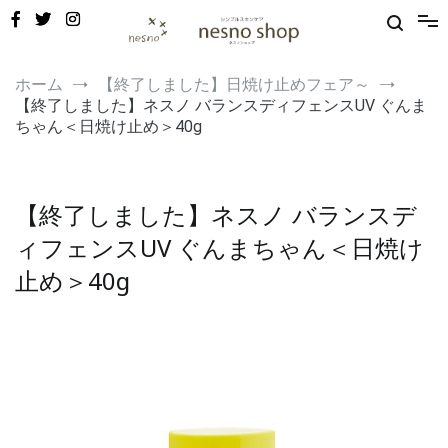
コ
ン
テ
ン
敏感肌・新生児から使える保湿ゲル｜定期便20%OFF
nesno（ネスノ）公式
ツ
ホーム
【終了しました】日焼け止めフェア～
へ
【終了しました】ネスノ バランスディフェンスUV ぐんま
ス
ちゃん＜日焼け止め＞40g
キ
ッ
プ
【終了しました】ネスノ バランスデ
ィフェンスUV ぐんまちゃん＜日焼け
止め＞40g