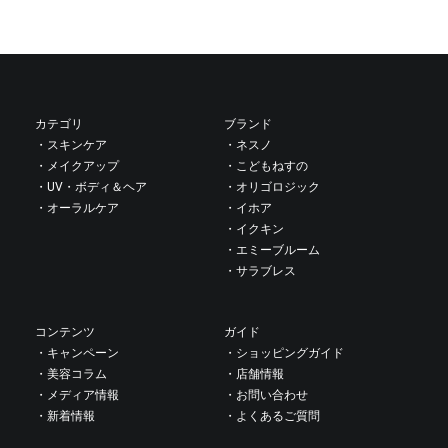
水、グリセリン、プロパンジオール、BG、酸化チタン、ジグリセ
使用上の注意
リン、ペンチレングリコール、シリカ、フェノキシエタノール、
お肌や頭皮に合わないときはご使用をおやめください。
カルボマー、水酸化Na、キサンタンガム、ポリクオタニウ
頭皮に傷、はれもの、湿疹など異常のあるときはご使用をおやめ
ム-51、ヒアルロン酸Na、塩化Na、クエン酸Na、塩化Ca、クエン
ください。
酸、塩化Mg、メタケイ酸Na、塩化K、硫酸Mg、炭酸水素Na
使用中や使用後に刺激などの異常が現れたときはご使用を中止
カテゴリ
ブランド
し、皮膚科専門医にご相談されることをおすすめします。目に入
・スキンケア
・ネスノ
らないよう注意し、万が一入ったときはすぐに洗い流してくださ
・メイクアップ
・こどもねすの
い。
・UV・ボディ＆ヘア
・オリゴロジック
保管及び取扱い上の注意
・オーラルケア
・イホア
・イクキン
直射日光を避け、できるだけ涼しいところで保管してください。
・エミーブルーム
開封後はできるだけお早めにお使いください。
・サラブレス
コンテンツ
ガイド
・キャンペーン
・ショッピングガイド
・美容コラム
・店舗情報
・メディア情報
・お問い合わせ
・新着情報
・よくあるご質問