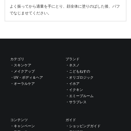
よく振ってから適量を手にとり、顔全体に塗りのばした後、パフ
でなじませてください。
水、プロパンジオール、グリセリン、酸化チタン、マイカ、ジグ
使用上の注意
リセリン、含水シリカ、硫酸Ba、ヒドロキシアパタイト、シリ
お肌に異常が生じていないかよく注意してご使用ください。お肌
カ、乳酸Na、ジメチコン、乳酸、水添レシチン、ビスグリセリル
に合わない時はご使用をおやめください。傷やはれもの、しっし
アスコルビン酸、尿素、水酸化Al、ポリクオタニウム-51、スフィ
ん等がある部分にはお使いにならないでください。本品を使用し
ンゴモナスエキス、シロキクラゲ多糖体、塩化Na、塩化K、塩化
て、赤み、はれ、かゆみ、刺激、色抜け（白斑等）や黒ずみ等の
Ca、塩化Mｇ、硫酸Mg、メタケイ酸Na、炭酸水素Na、トコフェ
異常が生じた場合、そのまま使用を続けますと症状を悪化させる
カテゴリ
ブランド
ロール、「+/-」酸化鉄
ことがありますので、すぐに使用を中止し皮膚科専門医等にご相
・スキンケア
・ネスノ
談されることをおすすめします。目に入らないように注意し、万
・メイクアップ
・こどもねすの
が一入った時はすぐに洗い流してください。
・UV・ボディ＆ヘア
・オリゴロジック
・オーラルケア
・イホア
保管及び取扱い上の注意
・イクキン
直射日光を避け、できるだけ涼しいところで保管してください。
・エミーブルーム
幼児の手の届かないところに保管してください。開封後はできる
・サラブレス
だけお早めにお使いください。ミネラル成分を豊富に含むため、
沈殿物が生じたり変色することがありますが、品質上問題ありま
コンテンツ
ガイド
せん。
・キャンペーン
・ショッピングガイド