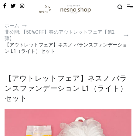
コ
ン
テ
ン
敏感肌・新生児から使える保湿ゲル｜定期便20%OFF
nesno（ネスノ）公式
ツ
ホーム
へ
非公開: 【50%OFF】春のアウトレットフェア【第2
ス
弾】
キ
【アウトレットフェア】ネスノ バランスファンデーショ
ッ
ン L1（ライト）セット
プ
【アウトレットフェア】ネスノ バラ
ンスファンデーション L1（ライト）
セット