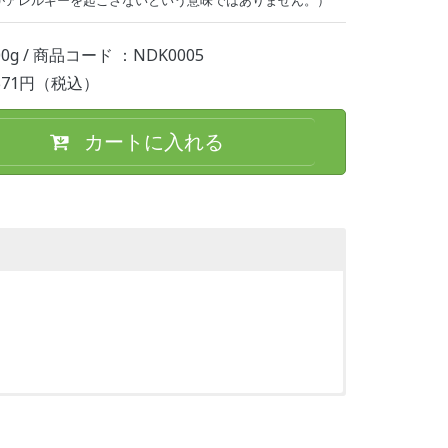
がアレルギーを起こさないという意味ではありません。）
00g / 商品コード ：NDK0005
,571円（税込）
カートに入れる
エン酸Na、塩化Ca、クエン酸、メタケイ酸Na、塩化
をおやめください。傷やはれもの、しっしん等がある部
抜け（白斑等）や黒ずみ等の異常が生じた場合、そのま