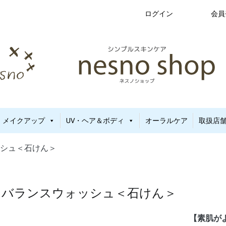
ログイン
会員
新生児から使える保湿ゲル｜定期便20%OFF
no（ネスノ）公式
メイクアップ
UV・ヘア＆ボディ
オーラルケア
取扱店
ッシュ＜石けん＞
 バランスウォッシュ＜石けん＞
【素肌が