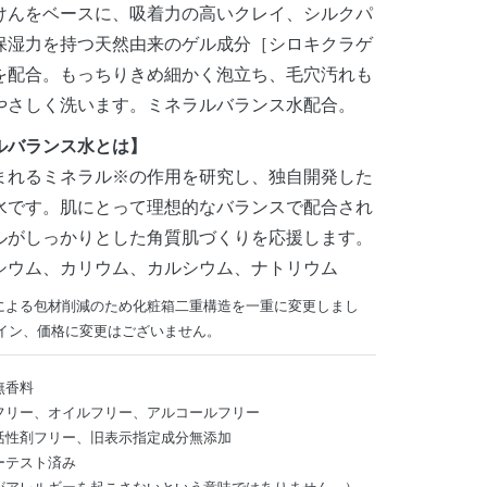
けんをベースに、吸着力の高いクレイ、シルクパ
保湿力を持つ天然由来のゲル成分［シロキクラゲ
を配合。もっちりきめ細かく泡立ち、毛穴汚れも
やさしく洗います。ミネラルバランス水配合。
ルバランス水とは】
まれるミネラル※の作用を研究し、独自開発した
水です。肌にとって理想的なバランスで配合され
ルがしっかりとした角質肌づくりを応援します。
シウム、カリウム、カルシウム、ナトリウム
による包材削減のため化粧箱二重構造を一重に変更しまし
ザイン、価格に変更はございません。
無香料
フリー、オイルフリー、アルコールフリー
活性剤フリー、旧表示指定成分無添加
ーテスト済み