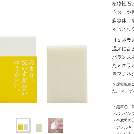
植物性石
ウダーや
多糖体］
すっきり
【ミネラ
温泉に含
バランス
たミネラ
※マグネ
※環境配慮
た。 ※デ
・無着色、
・パラベン
・合成界面
・アレルギ