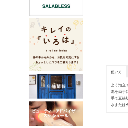
使い方
よく泡立
泡を両手
手で直接
水または
石ケン素
お肌に異
K、塩化M
分にはお