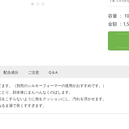
（全ての方
容量 ： 1
金額 ：1
配合成分
ご注意
Q＆A
てます。（別売のシルキーフォーマーの使用がおすすめです。）
にとり、顔全体にまんべんなくのばします。
肌をこすらないように泡をクッションにし、汚れを浮かせます。
ぬるま湯で良くすすぎます。
地、水、グリセリン、シルク、ベントナイト、シロキクラゲ多糖体、塩化Na、ク
常が生じていないかよく注意してご使用ください。お肌に合わない時はご使用
g、硫酸Mg、炭酸水素Na
使いにならないでください。本品を使用して、赤み、はれ、かゆみ、刺激、色