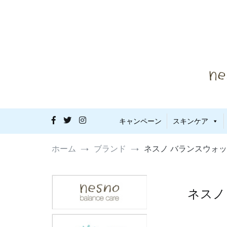
コ
ン
テ
ン
ツ
へ
ス
キ
ッ
プ
敏感肌・
nes
キャンペーン
スキンケア
ホーム
ブランド
ネスノ バランスウォ
ネスノ