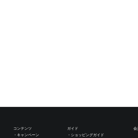
続けますと症状を悪化させることがありますので、すぐに使用を中止し皮膚科
うに注意し、万が一入った時はすぐに洗い流してください。
取扱い上の注意
を避け、できるだけ涼しいところで保管してください。
の届かないところに保管してください。
できるだけお早めにお使いください。
使用していないため変色することがありますが、品質上問題はありません。
コンテンツ
ガイド
会
・キャンペーン
・ショッピングガイド