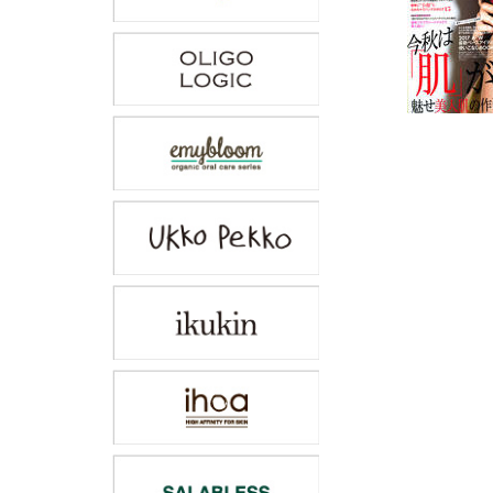
投
稿
ナ
ビ
ゲ