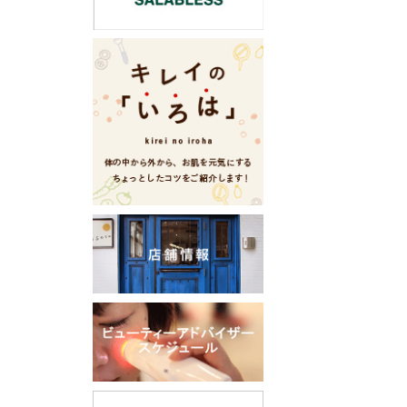
ー
シ
ョ
ン