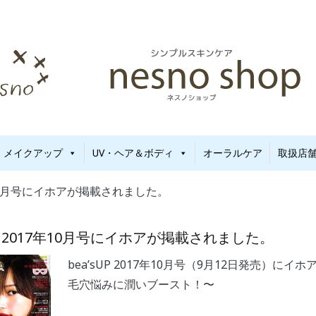
新生児から使える保湿ゲル｜定期便20%OFF
no（ネスノ）公式
メイクアップ
UV・ヘア＆ボディ
オーラルケア
取扱店
17年10月号にイホアが掲載されました。
UP 2017年10月号にイホアが掲載されました。
bea’sUP 2017年10月号（9月12日発売）
毛穴悩みに潤いブースト！〜