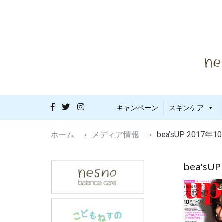
コ
ン
テ
ン
ツ
へ
ス
キ
ッ
プ
敏感肌・
nes
キャンペーン
スキンケア
ホーム
メディア情報
bea’sUP 20
bea’s