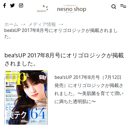
コ
ン
テ
ン
敏感肌・新生児から使える保湿ゲル｜定期便20%OFF
nesno（ネスノ）公式
ツ
ホーム
メディア情報
へ
bea’sUP 2017年8月号にオリゴロジックが掲載されまし
ス
た。
キ
ッ
プ
bea’sUP 2017年8月号にオリゴロジックが掲載
されました。
bea’sUP 2017年8月号（7月12日
発売）にオリゴロジックが掲載さ
れました。〜美肌菌を育てて潤い
に満ちた透明肌に〜