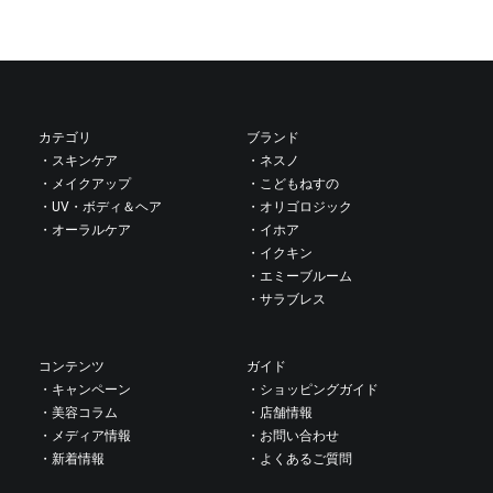
投
稿
カテゴリ
ブランド
・スキンケア
・ネスノ
ナ
・メイクアップ
・こどもねすの
・UV・ボディ＆ヘア
・オリゴロジック
・オーラルケア
・イホア
ビ
・イクキン
・エミーブルーム
ゲ
・サラブレス
ー
コンテンツ
ガイド
・キャンペーン
・ショッピングガイド
シ
・美容コラム
・店舗情報
・メディア情報
・お問い合わせ
ョ
・新着情報
・よくあるご質問