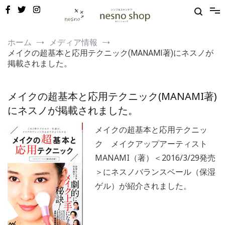
コ
ン
テ
ン
敏感肌・新生児から使える保湿ゲル｜定期便20%OFF
nesno（ネスノ）公式
ツ
ホーム
メディア情報
へ
メイクの超基本と応用テクニック(MANAMI著)にネスノが
ス
掲載されました。
キ
ッ
プ
メイクの超基本と応用テクニック(MANAMI著)
にネスノが掲載されました。
メイクの超基本と応用テクニッ
ク メイクアップアーティスト
MANAMI（著）＜2016/3/29発売
＞にネスノバランスベール（保湿
ゲル）が紹介されました。