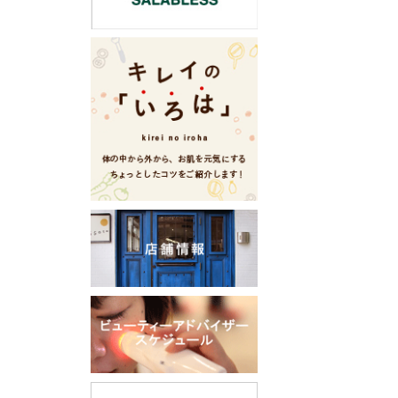
ー
シ
ョ
ン