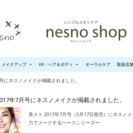
新生児から使える保湿ゲル｜定期便20%OFF
no（ネスノ）公式
メイクアップ
UV・ヘア＆ボディ
オーラルケア
取扱店
7月号にネスノメイクが掲載されました。
2017年7月号にネスノメイクが掲載されました。
美スト 2017年7月号（5月17日発売）にネス
力でメークするベースシリーズ〜