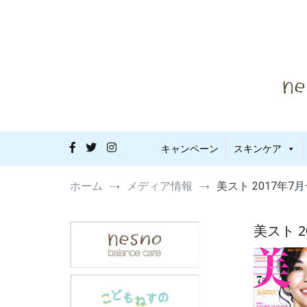
コ
ン
テ
ン
ツ
へ
ス
キ
ッ
プ
敏感肌・
nes
キャンペーン
スキンケア
ホーム
メディア情報
美スト 2017年
美スト 