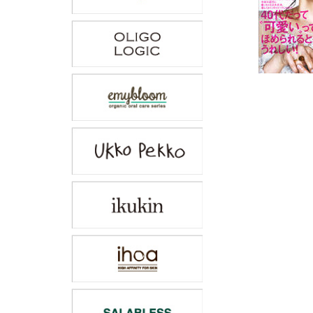
投
稿
ナ
ビ
ゲ