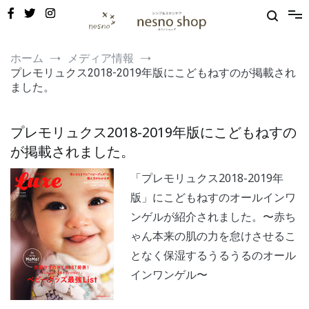
コ
ン
テ
ン
敏感肌・新生児から使える保湿ゲル｜定期便20%OFF
nesno（ネスノ）公式
ツ
ホーム
メディア情報
へ
プレモリュクス2018-2019年版にこどもねすのが掲載され
ス
ました。
キ
ッ
プ
プレモリュクス2018-2019年版にこどもねすの
が掲載されました。
「プレモリュクス2018-2019年
版」にこどもねすのオールインワ
ンゲルが紹介されました。〜赤ち
ゃん本来の肌の力を怠けさせるこ
となく保湿するうるうるのオール
インワンゲル〜