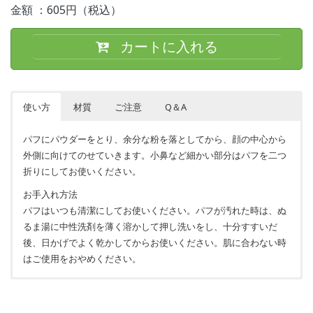
金額 ：605円（税込）
カートに入れる
使い方
材質
ご注意
Q＆A
パフにパウダーをとり、余分な粉を落としてから、顔の中心から
外側に向けてのせていきます。小鼻など細かい部分はパフを二つ
折りにしてお使いください。
お手入れ方法
パフはいつも清潔にしてお使いください。パフが汚れた時は、ぬ
るま湯に中性洗剤を薄く溶かして押し洗いをし、十分すすいだ
後、日かげでよく乾かしてからお使いください。肌に合わない時
はご使用をおやめください。
生地：ポリエステル、リボン：ポリエステル、中芯：ポリウレタ
使用上の注意
ン
肌に合わない時はご使用をおやめください。