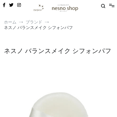
コ
ン
テ
ン
敏感肌・新生児から使える保湿ゲル｜定期便20%OFF
nesno（ネスノ）公式
ツ
ホーム
ブランド
へ
ネスノ バランスメイク シフォンパフ
ス
キ
ッ
プ
ネスノ バランスメイク シフォンパフ