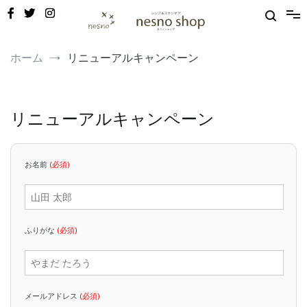
コ
ン
テ
ン
敏感肌・新生児から使える保湿ゲル｜定期便20%OFF
nesno（ネスノ）公式
ツ
ホーム
リニューアルキャンペーン
へ
ス
キ
ッ
リニューアルキャンペーン
プ
お名前
(必須)
ふりがな
(必須)
メールアドレス
(必須)